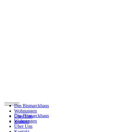
Das Bismarckhaus
Wohnungen
Das Bismarckhaus
Über Uns
Wohnungen
Kontakt
Über Uns
Kontakt