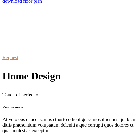
download floor plan
schedule a visit
At vero eos et accusamus et iusto odio dignissimos duc qui blanditiis
praesentium
Request
Home Design
Touch of perfection
Restaurants
+
_
At vero eos et accusamus et iusto odio dignissimos ducimus qui blan
ditiis praesentium voluptatum deleniti atque corrupti quos dolores et
quas molestias excepturi