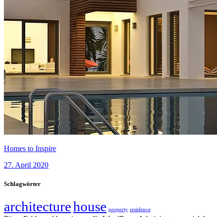
Homes to Inspire
27. April 2020
Schlagwörter
architecture
house
property
residence