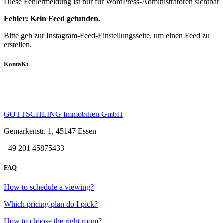
Diese Fehlermeldung ist nur für WordPress-Administratoren sichtbar
Fehler: Kein Feed gefunden.
Bitte geh zur Instagram-Feed-Einstellungsseite, um einen Feed zu
erstellen.
KontaKt
Nutzen Sie die seltene Gelegenheit und nehmen Sie jetzt Kontakt
auf.
GOTTSCHLING Immobilien GmbH
Gemarkenstr. 1, 45147 Essen
+49 201 45875433
FAQ
How to schedule a viewing?
Which pricing plan do I pick?
How to choose the right room?