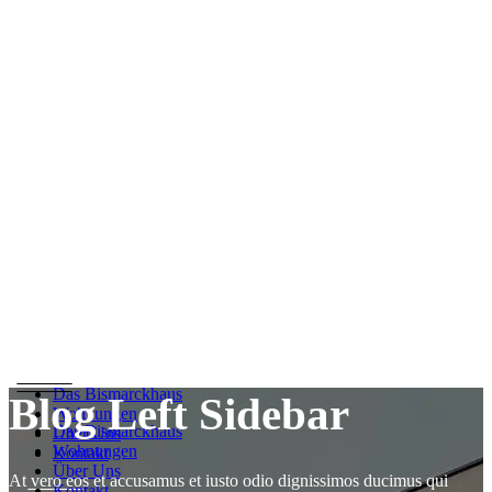
Das Bismarckhaus
Blog Left Sidebar
Wohnungen
Das Bismarckhaus
Über Uns
Wohnungen
Kontakt
Über Uns
At vero eos et accusamus et iusto odio dignissimos ducimus qui
Kontakt